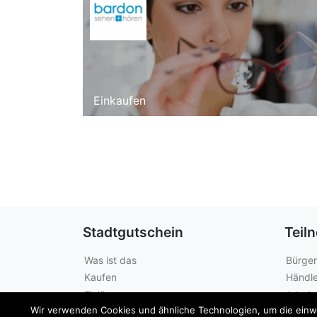
Einkaufen
Stadtgutschein
Teil
Was ist das
Bürger
Kaufen
Händle
Einlösen
Arbeit
Wir verwenden Cookies und ähnliche Technologien, um die einwan
Guthabenabfrage
Städte