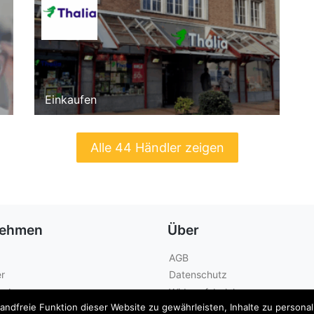
Einkaufen
Alle 44 Händler zeigen
nehmen
Über
AGB
r
Datenschutz
geber
Widerrufsbelehrung
dfreie Funktion dieser Website zu gewährleisten, Inhalte zu personalis
Kontakt